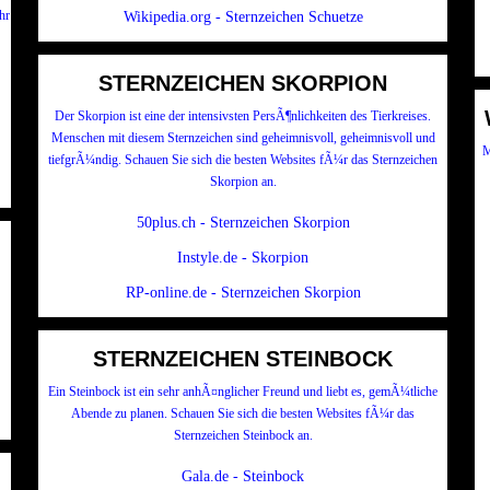
hr
Wikipedia.org - Sternzeichen Schuetze
STERNZEICHEN SKORPION
Der Skorpion ist eine der intensivsten PersÃ¶nlichkeiten des Tierkreises.
Menschen mit diesem Sternzeichen sind geheimnisvoll, geheimnisvoll und
M
tiefgrÃ¼ndig. Schauen Sie sich die besten Websites fÃ¼r das Sternzeichen
Skorpion an.
50plus.ch - Sternzeichen Skorpion
Instyle.de - Skorpion
RP-online.de - Sternzeichen Skorpion
STERNZEICHEN STEINBOCK
Ein Steinbock ist ein sehr anhÃ¤nglicher Freund und liebt es, gemÃ¼tliche
Abende zu planen. Schauen Sie sich die besten Websites fÃ¼r das
Sternzeichen Steinbock an.
Gala.de - Steinbock