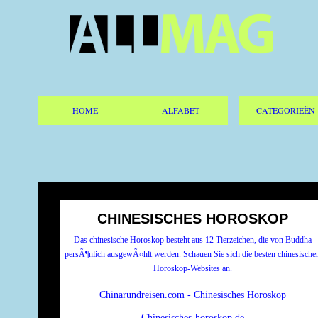
HOME
ALFABET
CATEGORIEËN
CHINESISCHES HOROSKOP
Das chinesische Horoskop besteht aus 12 Tierzeichen, die von Buddha
persÃ¶nlich ausgewÃ¤hlt werden. Schauen Sie sich die besten chinesische
Horoskop-Websites an.
Chinarundreisen.com - Chinesisches Horoskop
Chinesisches-horoskop.de