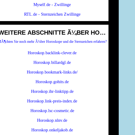
Myself.de - Zwillinge
RTL.de - Sternzeichen Zwillinge
WEITERE ABSCHNITTE Ã¼BER HOROSKOPE UN
Ã¶chten Sie noch mehr Ã¼ber Horoskope und die Sternzeichen erfahren?
Horoskop.backlink-clever.de
Horoskop.billardgl.de
Horoskop.bookmark-links.de/
Horoskop.gohits.de
Horoskop.ihr-linktipp.de
Horoskop.link-preis-index.de
Horoskop.lsc-cosmetic.de
Horoskop.nlnv.de
Horoskop.onkeljakob.de