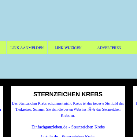
LINK AANMELDEN
LINK WIJZIGEN
ADVERTEREN
STERNZEICHEN KREBS
Das Sternzeichen Krebs schummelt nicht, Krebs ist das treueste Sternbild des
n
Tierkreises. Schauen Sie sich die besten Websites fÃ¼r das Sternzeichen
Krebs an.
Einfachganzleben.de - Sternzeichen Krebs
Instyle.de - Sternzeichen Krebs