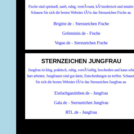
Fische sind spirituell, sanft, ruhig, vertrÃ¤umt, kÃ¼nstlerisch und intuitiv.
Schauen Sie sich die besten Websites fÃ¼r das Sternzeichen Fische an.
Brigitte.de - Sternzeichen Fische
Gofeminin.de - Fische
Vogue.de - Sternzeichen Fische
STERNZEICHEN JUNGFRAU
Jungfrau ist klug, praktisch, ruhig, vernÃ¼nftig, bescheiden und kann seh
hart arbeiten. Jungfrauen sind gut darin, Entscheidungen zu treffen. Schaue
Sie sich die besten Websites fÃ¼r das Sternzeichen Jungfrau an.
Einfachganzleben.de - Jungfrau
Gala.de - Sternzeichen Jungfrau
RTL.de - Jungfrau