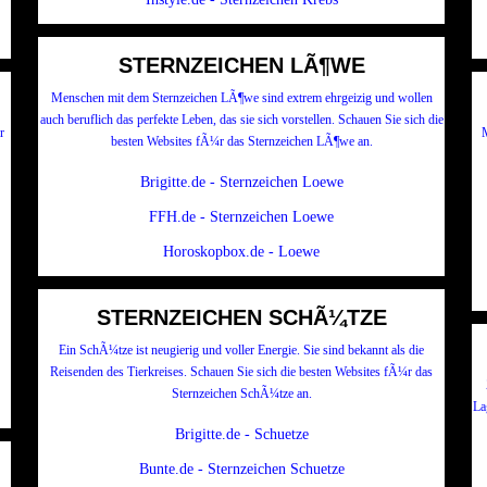
STERNZEICHEN LÃ¶WE
Menschen mit dem Sternzeichen LÃ¶we sind extrem ehrgeizig und wollen
auch beruflich das perfekte Leben, das sie sich vorstellen. Schauen Sie sich die
r
M
besten Websites fÃ¼r das Sternzeichen LÃ¶we an.
Brigitte.de - Sternzeichen Loewe
FFH.de - Sternzeichen Loewe
Horoskopbox.de - Loewe
STERNZEICHEN SCHÃ¼TZE
Ein SchÃ¼tze ist neugierig und voller Energie. Sie sind bekannt als die
Reisenden des Tierkreises. Schauen Sie sich die besten Websites fÃ¼r das
Sternzeichen SchÃ¼tze an.
La
Brigitte.de - Schuetze
Bunte.de - Sternzeichen Schuetze